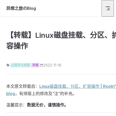
Skip to content
异想之旅のBlog
【转载】Linux磁盘挂载、分区、
容操作
2022-11-16
云服务与部署
转载
本文原文转载自：
Linux磁盘挂载、分区、扩容操作 | Rootrl'
blog
，有排版上的修改及“注”的补充。
温馨提示：
数据无价，谨慎操作。