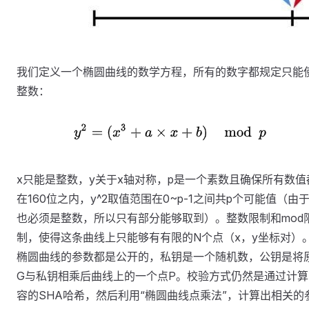
我们定义一个椭圆曲线的数学方程，所有的数字都规定只能
整数：
x只能是整数，y关于x轴对称，p是一个素数且确保所有数值
在160位之内，y^2取值范围在0~p-1之间共p个可能值（由于
也必须是整数，所以只有部分能够取到）。整数限制和mod
制，使得这条曲线上只能够有有限的N个点（x，y坐标对）
椭圆曲线的参数都是公开的，私钥是一个随机数，公钥是将
G与私钥相乘后曲线上的一个点P。校验方式仍然是通过计算
容的SHA哈希，然后利用“椭圆曲线点乘法”，计算出相关的