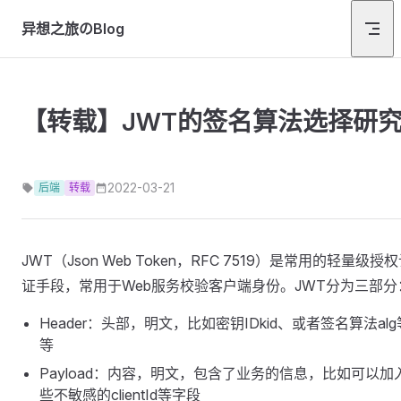
Skip to content
异想之旅のBlog
【转载】JWT的签名算法选择研
2022-03-21
后端
转载
JWT（Json Web Token，RFC 7519）是常用的轻量级授
证手段，常用于Web服务校验客户端身份。JWT分为三部分
Header：头部，明文，比如密钥IDkid、或者签名算法alg
等
Payload：内容，明文，包含了业务的信息，比如可以加
些不敏感的clientId等字段