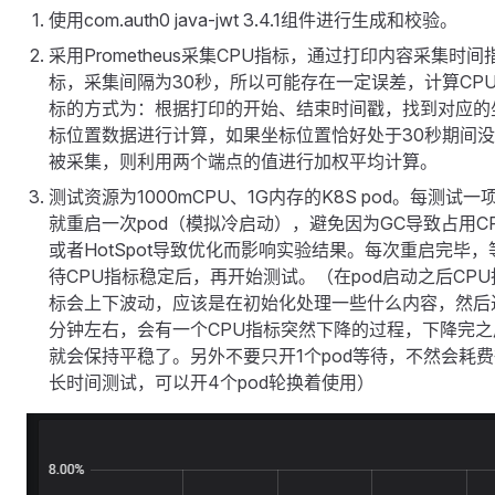
使用com.auth0 java-jwt 3.4.1组件进行生成和校验。
采用Prometheus采集CPU指标，通过打印内容采集时间
标，采集间隔为30秒，所以可能存在一定误差，计算CP
标的方式为：根据打印的开始、结束时间戳，找到对应的
标位置数据进行计算，如果坐标位置恰好处于30秒期间
被采集，则利用两个端点的值进行加权平均计算。
测试资源为1000mCPU、1G内存的K8S pod。每测试一
就重启一次pod（模拟冷启动），避免因为GC导致占用C
或者HotSpot导致优化而影响实验结果。每次重启完毕，
待CPU指标稳定后，再开始测试。（在pod启动之后CPU
标会上下波动，应该是在初始化处理一些什么内容，然后
分钟左右，会有一个CPU指标突然下降的过程，下降完之
就会保持平稳了。另外不要只开1个pod等待，不然会耗
长时间测试，可以开4个pod轮换着使用）