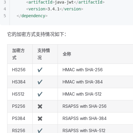
    <
artifactId
>
java-jwt
</
artifactId
>
    <
version
>
3.4.1
</
version
>
</
dependency
>
它的加密方式支持情况如下：
加密方
支持情
全称
式
况
HS256
✔
HMAC with SHA-256
HS384
✔
HMAC with SHA-384
HS512
✔
HMAC with SHA-512
PS256
✖
RSAPSS with SHA-256
PS384
✖
RSAPSS with SHA-384
RS256
✔
RSAPSS with SHA-512