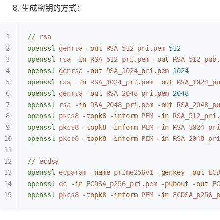
生成密钥的方式：
//
 rsa
openssl
 genrsa
 -out
 RSA_512_pri.pem
 512
openssl
 rsa
 -in
 RSA_512_pri.pem
 -out
 RSA_512_pub.
openssl
 genrsa
 -out
 RSA_1024_pri.pem
 1024
openssl
 rsa
 -in
 RSA_1024_pri.pem
 -out
 RSA_1024_pu
openssl
 genrsa
 -out
 RSA_2048_pri.pem
 2048
openssl
 rsa
 -in
 RSA_2048_pri.pem
 -out
 RSA_2048_pu
openssl
 pkcs8
 -topk8
 -inform
 PEM
 -in
 RSA_512_pri.
openssl
 pkcs8
 -topk8
 -inform
 PEM
 -in
 RSA_1024_pri
openssl
 pkcs8
 -topk8
 -inform
 PEM
 -in
 RSA_2048_pri
//
 ecdsa
openssl
 ecparam
 -name
 prime256v1
 -genkey
 -out
 ECD
openssl
 ec
 -in
 ECDSA_p256_pri.pem
 -pubout
 -out
 EC
openssl
 pkcs8
 -topk8
 -inform
 PEM
 -in
 ECDSA_p256_p