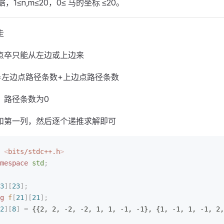
据，1≤n,m≤20，0≤ 马的坐标 ≤20。
走
点卒只能从左边或上边来
=左边点路径条数+上边点路径条数
，路径条数为0
和第一列，然后逐个递推求解即可
 <
bits/stdc++.h
>
mespace
 std
;
3
][
23
];
g
 f
[
21
][
21
];
2
][
8
]
 =
 {{2, 2, -2, -2, 1, 1, -1, -1}, {1, -1, 1, -1, 2,