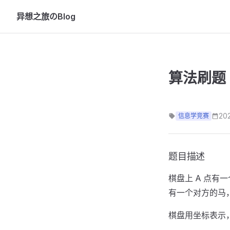
异想之旅のBlog
Skip to content
算法刷题【
20
信息学竞赛
题目描述
棋盘上 A 点有
有一个对方的马
棋盘用坐标表示，A