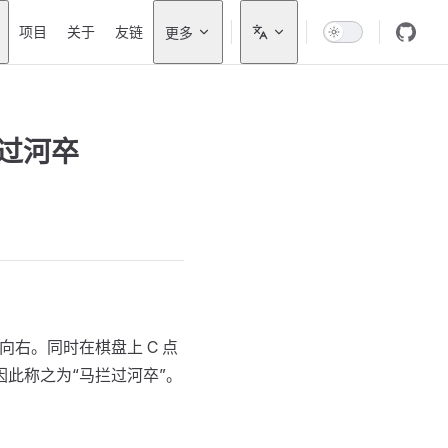
on
项目
关于
友链
更多
】过河卒
向右。同时在棋盘上 C 点
此称之为“马拦过河卒”。