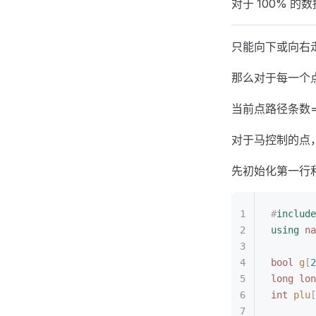
对于 100% 的数
只能向下或向右
那么对于每一个
当前点路径条数
对于马控制的点
先初始化第一行
#
include
using
 na
bool
 g
[
2
long
 lon
int
 plu
[