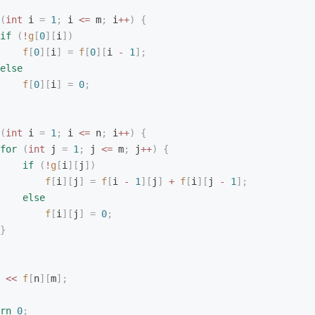
(
int
 i 
=
 1
;
 i 
<=
 m
;
 i
++
)
 {
if
 (
!
g
[
0
][
i
])
    f
[
0
][
i
]
 =
 f
[
0
][
i 
-
 1
];
else
    f
[
0
][
i
]
 =
 0
;
(
int
 i 
=
 1
;
 i 
<=
 n
;
 i
++
)
 {
for
 (
int
 j 
=
 1
;
 j 
<=
 m
;
 j
++
)
 {
    if
 (
!
g
[
i
][
j
])
        f
[
i
][
j
]
 =
 f
[
i 
-
 1
][
j
]
 +
 f
[
i
][
j 
-
 1
];
    else
        f
[
i
][
j
]
 =
 0
;
}
 
<<
 f
[
n
][
m
];
rn
 0
;