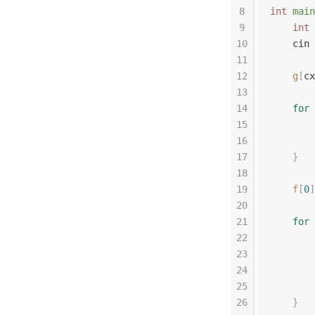
int
 main
    int
 
    cin 
    g
[
cx
    for
 
        
        
    }
    f
[
0
]
    for
 
        
        
        
        
    }