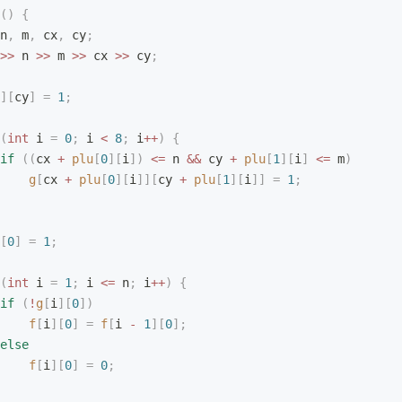
()
 {
n
,
 m
,
 cx
,
 cy
;
>>
 n 
>>
 m 
>>
 cx 
>>
 cy
;
][
cy
]
 =
 1
;
(
int
 i 
=
 0
;
 i 
<
 8
;
 i
++
)
 {
if
 ((
cx 
+
 plu
[
0
][
i
])
 <=
 n 
&&
 cy 
+
 plu
[
1
][
i
]
 <=
 m
)
    g
[
cx 
+
 plu
[
0
][
i
]][
cy 
+
 plu
[
1
][
i
]]
 =
 1
;
[
0
]
 =
 1
;
(
int
 i 
=
 1
;
 i 
<=
 n
;
 i
++
)
 {
if
 (
!
g
[
i
][
0
])
    f
[
i
][
0
]
 =
 f
[
i 
-
 1
][
0
];
else
    f
[
i
][
0
]
 =
 0
;