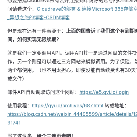
想要搭建Cloudreve私有云并连接到申请好的账号的OneDriv
间请看这个：
Cloudreve的部署 & 连接Microsoft 365存储
_异想之旅的博客-CSDN博客
但是现在还有一件事要干：
上面的图告诉了我们这个有到期
间，如何实现无限续期？
就是我们一定要调用API。调用API其一是通过网盘的文件操
作，另一个则是可以通过三方网站来模拟调用。为了保险，
两个都使用。（也不用太担心，即使没能自动续费也有30天
载文件）
邮件API自动调取访问这个网站：
https://e5.qyi.io/login
使用教程：
https://qyi.io/archives/687.html
转载地址：
https://blog.csdn.net/weixin_44495599/article/details/1
31741
写了这么多，给个三连再走吧！