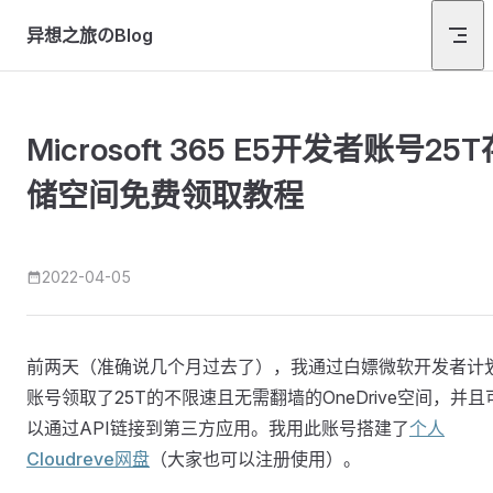
Skip to content
异想之旅のBlog
Microsoft 365 E5开发者账号25T
储空间免费领取教程
2022-04-05
前两天（准确说几个月过去了），我通过白嫖微软开发者计
账号领取了25T的不限速且无需翻墙的OneDrive空间，并且
以通过API链接到第三方应用。我用此账号搭建了
个人
Cloudreve网盘
（大家也可以注册使用）。