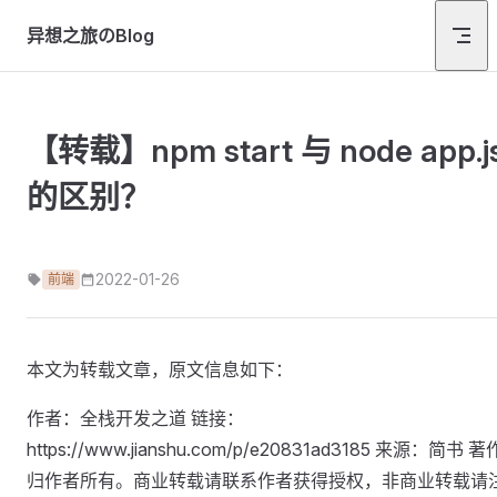
Skip to content
异想之旅のBlog
【转载】npm start 与 node app.j
的区别？
2022-01-26
前端
本文为转载文章，原文信息如下：
作者：全栈开发之道 链接：
https://www.jianshu.com/p/e20831ad3185 来源：简书 
归作者所有。商业转载请联系作者获得授权，非商业转载请