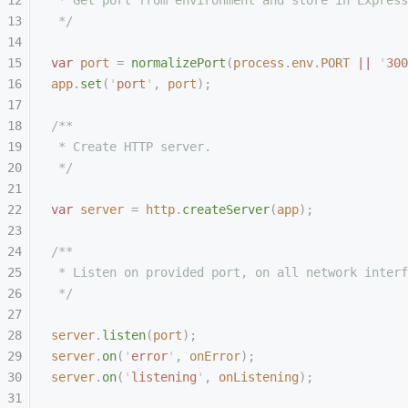
 */
var
 port
 =
 normalizePort
(
process
.
env
.
PORT
 ||
 '
300
app
.
set
(
'
port
'
,
 port
);
/**
 * Create HTTP server.
 */
var
 server
 =
 http
.
createServer
(
app
);
/**
 * Listen on provided port, on all network interf
 */
server
.
listen
(
port
);
server
.
on
(
'
error
'
,
 onError
);
server
.
on
(
'
listening
'
,
 onListening
);