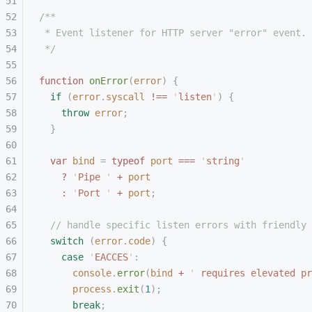
/**
 * Event listener for HTTP server "error" event.
 */
function
 onError
(
error
)
 {
  if
 (
error
.
syscall
 !==
 '
listen
'
)
 {
    throw
 error
;
  }
  var
 bind
 =
 typeof
 port
 ===
 '
string
'
    ?
 '
Pipe 
'
 +
 port
    :
 '
Port 
'
 +
 port
;
  // handle specific listen errors with friendly 
  switch
 (
error
.
code
)
 {
    case
 '
EACCES
'
:
      console
.
error
(
bind
 +
 '
 requires elevated pr
      process
.
exit
(
1
);
      break
;