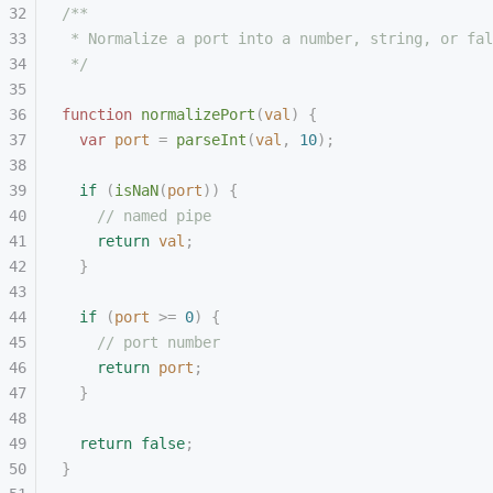
/**
 * Normalize a port into a number, string, or fal
 */
function
 normalizePort
(
val
)
 {
  var
 port
 =
 parseInt
(
val
,
 10
);
  if
 (
isNaN
(
port
))
 {
    // named pipe
    return
 val
;
  }
  if
 (
port
 >=
 0
)
 {
    // port number
    return
 port
;
  }
  return
 false
;
}