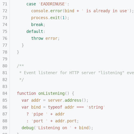
    case
 '
EADDRINUSE
'
:
      console
.
error
(
bind
 +
 '
 is already in use
'
);
      process
.
exit
(
1
);
      break
;
    default
:
      throw
 error
;
  }
}
/**
 * Event listener for HTTP server "listening" eve
 */
function
 onListening
()
 {
  var
 addr
 =
 server
.
address
();
  var
 bind
 =
 typeof
 addr
 ===
 '
string
'
    ?
 '
pipe 
'
 +
 addr
    :
 '
port 
'
 +
 addr
.
port
;
  debug
(
'
Listening on 
'
 +
 bind
);