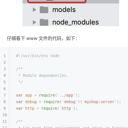
仔细看下 www 文件的代码，如下：
#!/usr/bin/env node
/**
 * Module dependencies.
 */
var
 app
 =
 require
(
'
../app
'
);
var
 debug
 =
 require
(
'
debug
'
)(
'
myshop:server
'
);
var
 http
 =
 require
(
'
http
'
);
/**
 * Get port from environment and store in Express