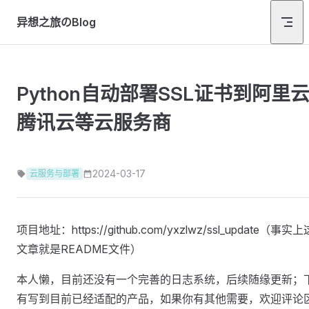
Skip to content
异想之旅のBlog
Python自动部署SSL证书到阿里
腾讯云等云服务商
2024-03-17
云服务与部署
项目地址：https://github.com/yxzlwz/ssl_update（事实
文章就是README文件）
本人懒，目前还没有一个完善的日志系统，后续随缘更新；
有写到目前已经适配的产品，如果你有其他需要，欢迎评论