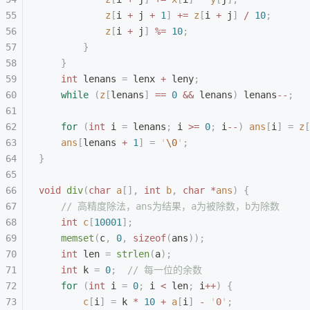
            z
[
i 
+
 j 
+
 1
]
 +=
 z
[
i 
+
 j
]
 /
 10
;
            z
[
i 
+
 j
]
 %=
 10
;
        }
    }
    int
 lenans 
=
 lenx 
+
 leny
;
    while
 (
z
[
lenans
]
 ==
 0
 &&
 lenans
)
 lenans
--
;
    for
 (
int
 i 
=
 lenans
;
 i 
>=
 0
;
 i
--
)
 ans
[
i
]
 =
 z
[
    ans
[
lenans 
+
 1
]
 =
 '
\0
'
;
}
void
 div
(
char
 a
[],
 int
 b
,
 char
 *
ans
)
 {
    // 高精度除法，ans为结果，a为被除数，b为除数
    int
 c
[
10001
];
    memset
(
c
,
 0
,
 sizeof
(
ans
));
    int
 len 
=
 strlen
(
a
);
    int
 k 
=
 0
;
  // 每一位的余数
    for
 (
int
 i 
=
 0
;
 i 
<
 len
;
 i
++
)
 {
        c
[
i
]
 =
 k 
*
 10
 +
 a
[
i
]
 -
 '
0
'
;