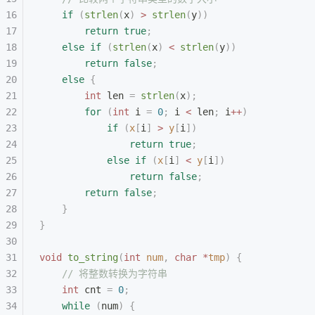
    if
 (
strlen
(
x
)
 >
 strlen
(
y
))
        return
 true
;
    else
 if
 (
strlen
(
x
)
 <
 strlen
(
y
))
        return
 false
;
    else
 {
    	int
 len 
=
 strlen
(
x
);
        for
 (
int
 i 
=
 0
;
 i 
<
 len
;
 i
++
)
            if
 (
x
[
i
]
 >
 y
[
i
])
                return
 true
;
            else
 if
 (
x
[
i
]
 <
 y
[
i
])
                return
 false
;
        return
 false
;
    }
}
void
 to_string
(
int
 num
,
 char
 *
tmp
)
 {
    // 将整数转换为字符串
    int
 cnt 
=
 0
;
    while
 (
num
)
 {