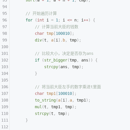
    // 开始遍历计算
    for
 (
int
 i 
=
 1
;
 i 
<=
 n
;
 i
++
)
 {
        // 计算当前大臣的钱数
        char
 tmp
[
100010
];
        div
(
t
,
 a
[
i
].
b
,
 tmp
);
        // 比较大小，决定是否存为ans
        if
 (
str_bigger
(
tmp
,
 ans
))
 {
            strcpy
(
ans
,
 tmp
);
        }
        // 将当前大臣左手的数字乘进t里面
        char
 tmp1
[
100010
];
        to_string
(
a
[
i
].
a
,
 tmp1
);
        mul
(
t
,
 tmp1
,
 tmp
);
        strcpy
(
t
,
 tmp
);
    }