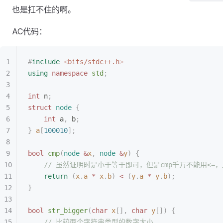
也是扛不住的啊。
AC代码：
#
include
 <
bits/stdc++.h
>
using
 namespace
 std
;
int
 n
;
struct
 node
 {
    int
 a
,
 b
;
}
 a
[
100010
];
bool
 cmp
(
node
 &
x
,
 node
 &
y
)
 {
    // 虽然证明时是小于等于即可，但是cmp千万不能用<=
    return
 (
x
.
a
 *
 x
.
b
)
 <
 (
y
.
a
 *
 y
.
b
);
}
bool
 str_bigger
(
char
 x
[],
 char
 y
[])
 {
    // 比较两个字符串类型的数字大小