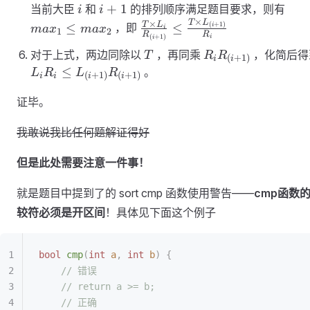
i
i+1
max
+
1
当前大臣
和
的排列顺序满足题目要求，则有
i
i
×
\leq
T
L
\frac{T
×
T
L
(
+
1
)
≤
≤
，即
i
ma
x
ma
x
i
1
2
R
R
(
+
1
)
max
i
i
\times L_i}
T
R_i
对于上式，两边同除以
，再同乘
，化简后得
T
R
R
{R_{(i+1)}}
(
+
1
)
i
i
R_{(i+1)}
≤
。
\leq \frac{T
L
R
L
R
(
+
1
)
(
+
1
)
i
i
i
i
\times
证毕。
L_{(i+1)}}
{R_i}
我敢说我比任何题解证得好
但是此处需要注意一件事！
就是题目中提到了的 sort cmp 函数使用警告——
cmp函数
较符必须是开区间
！具体见下面这个例子
bool
 cmp
(
int
 a
,
 int
 b
)
 {
	// 错误
	// return a >= b;
	// 正确