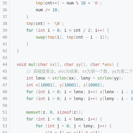
        tmp
[
cnt
++
]
 =
 num 
%
 10
 +
 '
0
'
;
        num 
/=
 10
;
    }
    tmp
[
cnt
]
 =
 '
\0
'
;
    for
 (
int
 i 
=
 0
;
 i 
<
 cnt 
/
 2
;
 i
++
)
 {
        swap
(
tmp
[
i
],
 tmp
[
cnt 
-
 i 
-
 1
]);
    }
}
void
 mul
(
char
 xx
[],
 char
 yy
[],
 char
 *
ans
)
 {
    // 高精度乘法，ans为结果，xx为第一个数，yy为第二
    int
 lenx 
=
 strlen
(
xx
),
 leny 
=
 strlen
(
yy
);
    int
 x
[
10001
],
 y
[
10001
],
 z
[
10001
];
    for
 (
int
 i 
=
 0
;
 i 
<
 lenx
;
 i
++
)
 x
[
lenx 
-
 i 
-
 1
    for
 (
int
 i 
=
 0
;
 i 
<
 leny
;
 i
++
)
 y
[
leny 
-
 i 
-
 1
    memset
(
z
,
 0
,
 sizeof
(
z
));
    for
 (
int
 i 
=
 0
;
 i 
<
 lenx
;
 i
++
)
 {
        for
 (
int
 j 
=
 0
;
 j 
<
 leny
;
 j
++
)
 {
            z
[
i 
+
 j
]
 +=
 x
[
i
]
 *
 y
[
j
];