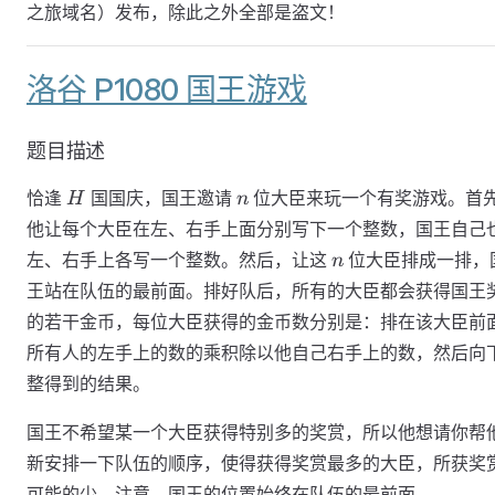
之旅域名）发布，除此之外全部是盗文！
洛谷 P1080 国王游戏
题目描述
H
n
恰逢
国国庆，国王邀请
位大臣来玩一个有奖游戏。首
H
n
他让每个大臣在左、右手上面分别写下一个整数，国王自己
n
左、右手上各写一个整数。然后，让这
位大臣排成一排，
n
王站在队伍的最前面。排好队后，所有的大臣都会获得国王
的若干金币，每位大臣获得的金币数分别是：排在该大臣前
所有人的左手上的数的乘积除以他自己右手上的数，然后向
整得到的结果。
国王不希望某一个大臣获得特别多的奖赏，所以他想请你帮
新安排一下队伍的顺序，使得获得奖赏最多的大臣，所获奖
可能的少。注意，国王的位置始终在队伍的最前面。