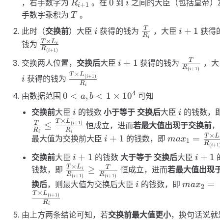
R_{i+1}
0
i
0
，右手数字为
。在
到
之间的大臣（包括皇帝）
R
i
+
1
i
T
手数字乘积为
。
T
i
\frac{T}
i+1
T
+
1
此时（
交换前
）大臣
获得的钱为
，大臣
获得
i
i
R
i
{R_i}
×
\frac{T
T
L
钱为
i
R
(
+
1
)
i
\times L_i}
i+1
\frac{T}
T
+
1
交换两人位置，
交换后
大臣
获得的钱为
，大
i
{R_{(i+1)}}
R
(
+
1
)
i
{R_{(i+1
×
T
L
\frac{T
(
+
1
)
获得的钱为
i
i
R
i
\times
4
0 < a,b <
0
<
,
<
1
×
1
0
由数据范围
可知
a
b
L_{(i+1)}}
1\times10^4
{R_i}
i
i
交换前
大臣
的钱数
小于等于
交换后
大臣
的钱数，
i
i
×
T
L
T
(
+
1
)
≤
恒成立，进而
若最大值出现于交换前
，
i
R
R
i
i
×
i+1
max_1=\fra
T
L
+
1
=
最大值为交换前大臣
的钱数，即
i
ma
x
1
R
(
+
1
i
\times L_i}
i+1
i+1
+
1
+
1
交换前
大臣
的钱数
大于等于
交换后
大臣
i
i
{R_{(i+1)}
×
\frac{T
T
L
T
≥
钱数，即
恒成立，进而
若最大值出现
i
R
R
(
+
1
)
(
+
1
)
i
i
\times L_i}
i
max_2=\
=
换后
，则最大值为交换后大臣
的钱数，即
i
ma
x
2
{R_{(i+1)}}
×
\times
T
L
(
+
1
)
i
≥ \frac{T}
R
L_{(i+1)
i
{R_{(i+1)}}
由上方两条结论可知，若
交换前最大值更小
，换句话说就
{R_i}