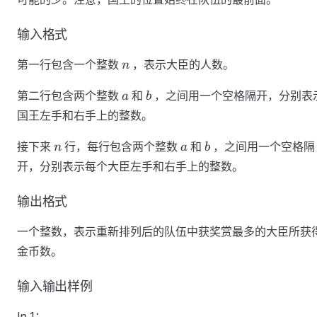
输入格式
n
第一行包含一个整数
，表示大臣的人数。
n
a
b
第二行包含两个整数
和
，之间用一个空格隔开，分别表
a
b
国王左手和右手上的整数。
n
a
b
接下来
行，每行包含两个整数
和
，之间用一个空格隔
n
a
b
开，分别表示每个大臣左手和右手上的整数。
输出格式
一个整数，表示重新排列后的队伍中获奖赏最多的大臣所获
金币数。
输入输出样例
In 1：