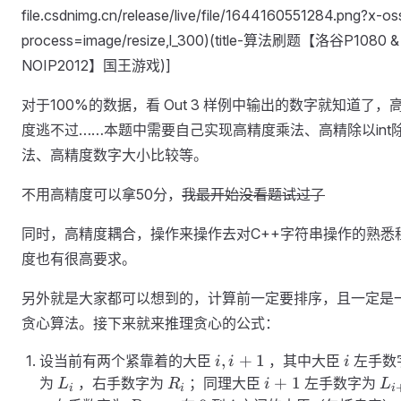
file.csdnimg.cn/release/live/file/1644160551284.png?x-os
process=image/resize,l_300)(title-算法刷题【洛谷P1080 &
NOIP2012】国王游戏)]
对于100%的数据，看 Out 3 样例中输出的数字就知道了，
度逃不过……本题中需要自己实现高精度乘法、高精除以int
法、高精度数字大小比较等。
不用高精度可以拿50分，
我最开始没看题试过了
同时，高精度耦合，操作来操作去对C++字符串操作的熟悉
度也有很高要求。
另外就是大家都可以想到的，计算前一定要排序，且一定是
贪心算法。接下来就来推理贪心的公式：
i,i+1
i
,
+
1
设当前有两个紧靠着的大臣
，其中大臣
左手数
i
i
i
L_i
R_i
i+1
L_
+
1
为
，右手数字为
；同理大臣
左手数字为
L
R
i
L
i
i
i