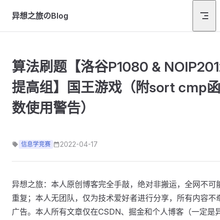
Skip to content
异想之旅のBlog
算法刷题【洛谷P1080 & NOIP201
提高组】国王游戏（附sort cmp
数使用警告）
2022-04-17
信息学竞赛
异想之旅：本人原创博客完全手敲，绝对非搬运，全网不可
重复；本人无团队，仅为技术爱好者进行分享，所有内容不
广告。本人所有文章仅在CSDN、掘金和个人博客（一定是