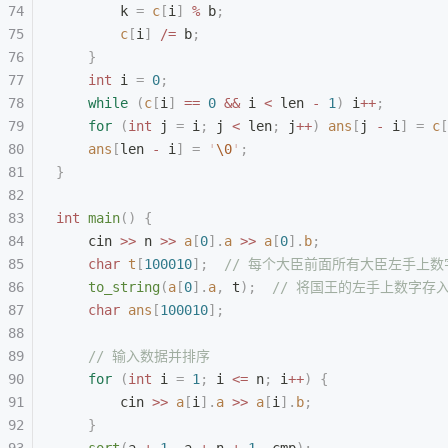
        k 
=
 c
[
i
]
 %
 b
;
        c
[
i
]
 /=
 b
;
    }
    int
 i 
=
 0
;
    while
 (
c
[
i
]
 ==
 0
 &&
 i 
<
 len 
-
 1
)
 i
++
;
    for
 (
int
 j 
=
 i
;
 j 
<
 len
;
 j
++
)
 ans
[
j 
-
 i
]
 =
 c
[
    ans
[
len 
-
 i
]
 =
 '
\0
'
;
}
int
 main
()
 {
    cin 
>>
 n 
>>
 a
[
0
].
a
 >>
 a
[
0
].
b
;
    char
 t
[
100010
];
  // 每个大臣前面所有大臣左手上
    to_string
(
a
[
0
].
a
,
 t
);
  // 将国王的左手上数字存入
    char
 ans
[
100010
];
    // 输入数据并排序
    for
 (
int
 i 
=
 1
;
 i 
<=
 n
;
 i
++
)
 {
        cin 
>>
 a
[
i
].
a
 >>
 a
[
i
].
b
;
    }
    sort
(
a 
+
 1
,
 a 
+
 n 
+
 1
,
 cmp
);