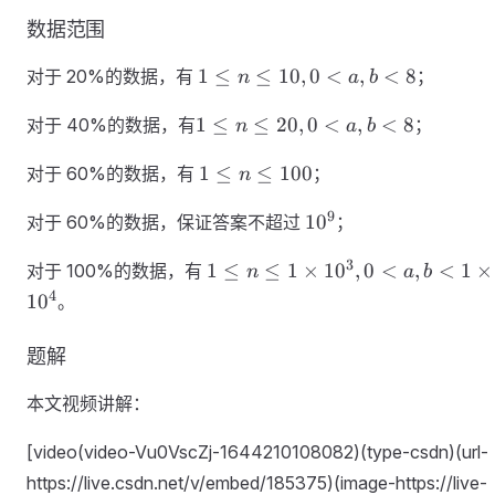
数据范围
1\leq
1
≤
≤
10
,
0
<
,
<
8
对于 20%的数据，有
；
n
a
b
n\leq
1\leq
10, 0
1
≤
≤
20
,
0
<
,
<
8
对于 40%的数据，有
；
n
a
b
n\leq20,
<
1\leq
0 < a,b
1
≤
≤
100
对于 60%的数据，有
a,b
；
n
n\leq100
< 8
< 8
10^9
9
1
0
对于 60%的数据，保证答案不超过
；
1 \leq n
3
1
≤
≤
1
×
1
0
,
0
<
,
<
1
×
对于 100%的数据，有
n
a
b
\leq1\times10^3,
4
1
0
。
0 < a,b <
1\times10^4
题解
本文视频讲解：
[video(video-Vu0VscZj-1644210108082)(type-csdn)(url-
https://live.csdn.net/v/embed/185375)(image-https://live-