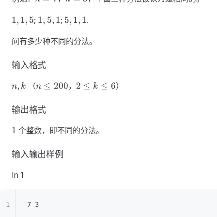
1,1,5
1,5,1
5,1,1
1
,
1
,
5
1
,
5
,
1
5
,
1
,
1
;
;
.
问有多少种不同的分法。
输入格式
n,k
n
2
,
≤
200
2
≤
≤
6
（
，
）
n
k
n
k
\le
\le
200
k
输出格式
\le
1
6
1
个整数，即不同的分法。
输入输出样例
In 1
7 3