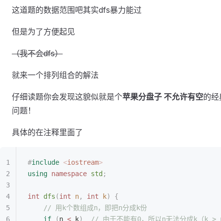
这道题的数据范围吧其实dfs暴力能过
但是为了方便起见
（我不会dfs）
就来一个排列组合的解法
仔细读题你会发现这貌似就是个
苹果分盘子 不允许有空
的经
问题！
具体的在注释里面了
#
include
 <
iostream
>
using
 namespace
 std
;
int
 dfs
(
int
 n
,
 int
 k
)
 {
    // 用k个数组成n，即把n分成k份
    if
 (
n 
<
 k
)
  // 由于不能有0，所以n无法分成k（k >