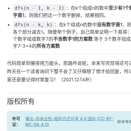
：在k个组成n的数中
至少有1个
dfs(n - 1, k - 1)
字是1
，则我们把这一个数字删掉，结果相同。
：在k个组成n的数中
没有数字是1
，
dfs(n - k, k)
各个部分减去1。随便举个例子，自己简单证明一下易得：
个数字组成数字7的
不含数字1的方案数
等于 3个数字组
字7-3=4的
所有方案数
代码简单到懒得用万能头，思路咋说呢，本来写完觉得还可
昨天在一个读者询问下整不会了又仔细想了想才给回复，所
家还是要记得时常复习！（2021.12.14补）
版权所有
许可
署名-非商业性-相同方式共享 4.0 国际 (CC-BY-
证：
NC-SA-4.0)