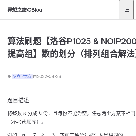
Skip to content
异想之旅のBlog
算法刷题【洛谷P1025 & NOIP200
提高组】数的划分（排列组合解法
2022-04-26
信息学竞赛
题目描述
n
k
将整数
分成
份，且每份不能为空，任意两个方案不相同
n
k
（不考虑顺序）。
n=7
k=3
=
7
=
3
例如：
，
，下面三种分法被认为是相同的。
n
k