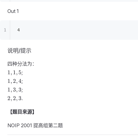
Out 1
4
说明/提示
四种分法为：
1,1,5
1
,
1
,
5
;
1,2,4
1
,
2
,
4
;
1,3,3
1
,
3
,
3
;
2,2,3
2
,
2
,
3
.
【题目来源】
NOIP 2001 提高组第二题