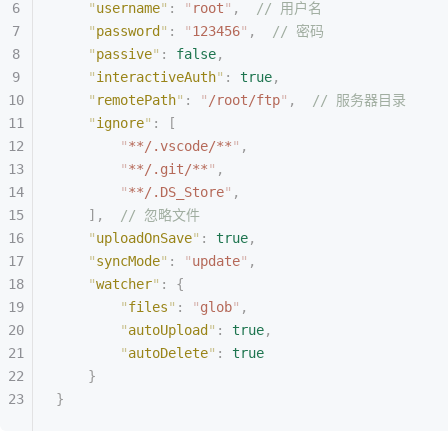
    "
username
"
:
 "
root
"
,
  // 用户名
    "
password
"
:
 "
123456
"
,
  // 密码
    "
passive
"
:
 false
,
    "
interactiveAuth
"
:
 true
,
    "
remotePath
"
:
 "
/root/ftp
"
,
  // 服务器目录
    "
ignore
"
:
 [
        "
**/.vscode/**
"
,
        "
**/.git/**
"
,
        "
**/.DS_Store
"
,
    ],
  // 忽略文件
    "
uploadOnSave
"
:
 true
,
    "
syncMode
"
:
 "
update
"
,
    "
watcher
"
:
 {
        "
files
"
:
 "
glob
"
,
        "
autoUpload
"
:
 true
,
        "
autoDelete
"
:
 true
    }
}