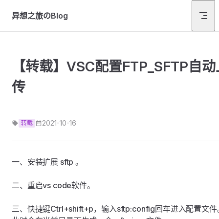
Skip to content
异想之旅のBlog
【转载】VSC配置FTP_SFTP自动
传
2021-10-16
转载
一、安装扩展 sftp 。
二、重启vs code软件。
三、快捷键Ctrl+shift+p，输入sftp:config回车进入配置文