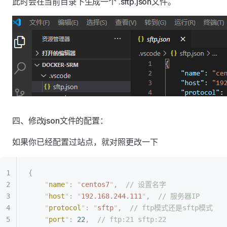
此时会在当前目录下生成一个 .sftp.json文件。
四、修改json文件的配置：
如果你已经配置过站点，就对照更改一下
{
    "
name
"
:
 "
centos7
"
,
  // 设置名字
    "
host
"
:
 "
192.168.244.111
"
,
  // 服务器IP
    "
protocol
"
:
 "
sftp
"
,
  // ftp模式还是sftp模式
    "
port
"
:
 22
,
  // ftp:21 sftp:22