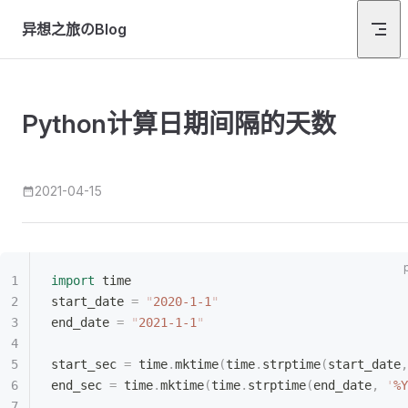
Skip to content
异想之旅のBlog
Python计算日期间隔的天数
2021-04-15
import
 time
start_date 
=
 "
2020-1-1
"
end_date 
=
 "
2021-1-1
"
start_sec 
=
 time
.
mktime
(
time
.
strptime
(
start_date
,
end_sec 
=
 time
.
mktime
(
time
.
strptime
(
end_date
,
 '
%Y