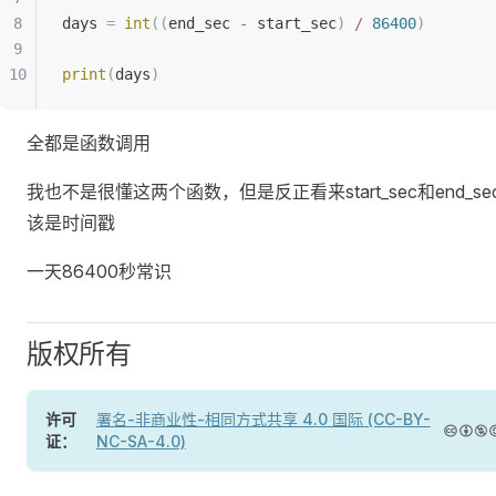
days 
=
 int
((
end_sec 
-
 start_sec
)
 /
 86400
)
print
(
days
)
全都是函数调用
我也不是很懂这两个函数，但是反正看来start_sec和end_se
该是时间戳
一天86400秒常识
版权所有
许可
署名-非商业性-相同方式共享 4.0 国际 (CC-BY-
证：
NC-SA-4.0)