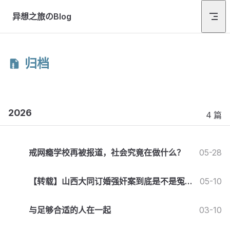
Skip to content
异想之旅のBlog
归档
2026
4 篇
戒网瘾学校再被报道，社会究竟在做什么？
05-28
【转载】山西大同订婚强奸案到底是不是冤
05-10
案？
与足够合适的人在一起
03-10