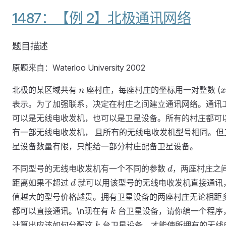
1487：【例 2】北极通讯网络
题目描述
原题来自：Waterloo University 2002
n
x
北极的某区域共有
座村庄，每座村庄的坐标用一对整数 (
n
x
表示。为了加强联系，决定在村庄之间建立通讯网络。通讯
可以是无线电收发机，也可以是卫星设备。所有的村庄都可
有一部无线电收发机， 且所有的无线电收发机型号相同。但
星设备数量有限，只能给一部分村庄配备卫星设备。
d
不同型号的无线电收发机有一个不同的参数
，两座村庄之
d
d
距离如果不超过
就可以用该型号的无线电收发机直接通讯
d
值越大的型号价格越贵。拥有卫星设备的两座村庄无论相距
k
都可以直接通讯。\n现在有
台卫星设备，请你编一个程序
k
k
计算出应该如何分配这
台卫星设备，才能使所拥有的无线
k