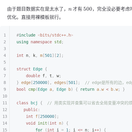
1)
-
n
500
500
由于题目数据实在是太水了，
才有
，完全没必要考虑
n
k
优化。直接用裸模板就行。
#
include
 <
bits/stdc++.h
>
using
 namespace
 std
;
int
 n
,
 k
,
 m
[
501
][
2
];
struct
 Edge
 {
    double
 f
,
 t
,
 w
;
}
 edge
[
250000
],
 edges
[
501
];
  // edge是所有的边，
bool
 cmp
(
Edge
 a
,
 Edge
 b
)
 {
 return
 a
.
w
 <
 b
.
w
;
 }
class
 bcj
 {
  // 用类实现并查集可以省去全局变量冲突的
   public
:
    int
 f
[
250000
];
    void
 init
(
int
 n
)
 {
        for
 (
int
 i 
=
 1
;
 i 
<=
 n
;
 i
++
)
 {