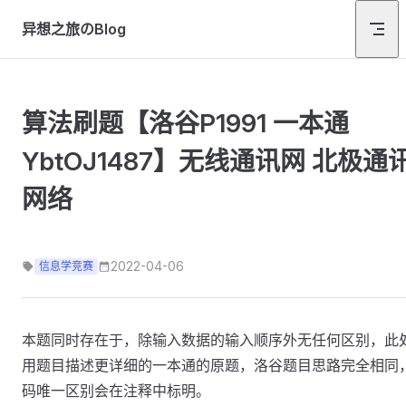
Skip to content
异想之旅のBlog
算法刷题【洛谷P1991 一本通
YbtOJ1487】无线通讯网 北极通
网络
2022-04-06
信息学竞赛
本题同时存在于，除输入数据的输入顺序外无任何区别，此
用题目描述更详细的一本通的原题，洛谷题目思路完全相同
码唯一区别会在注释中标明。