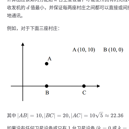
d
收发机的
值最小，并保证每两座村庄之间都可以直接或间
d
地通讯。
例如，对于下面三座村庄：
|AB|=10,|BC|=20,|AC|=10
∣
∣
=
10
,
∣
∣
=
20
,
∣
∣
=
10
5
≈
22.36
其中
A
B
BC
A
C
\sqrt{5}≈22.36
1
k=0
k=1
1
=
0
=
如果没有任何卫星设备或只有
台卫星设备 (
或
k
k