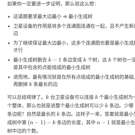
如果你一定要进一步证明，那么就这么想：
这道题要求最大边最小 => 最小生成树
卫星设备的作用是将多个连通图连通在一起，且不产生新
边
为了继续保证最大边最小，这多个连通图也要是最小生成
才行
k-
k
k
−
1
最小生成树删去
条边变成
个树，这
个树也一
k
k
k
1
是其中包含的点能组成的最小生成树
进而地，最有情况就是在所有点组成的最小生成树的基础
k
再删掉
条最长的边
k
k
k
可以总结规律了。
台卫星设备可以连接
个最小生成树为
k
k
k
个整体，那么也就是说整个最小生成树可以少
条边。少哪
k
k
条边呢？自然是最长的
条边。这样子一来，答案就是最小
k
(n
n-
(
−
1
)
−
−
1
成树中第
条边的长度，其中
就是最小
n
k
n
-
1
树中边的个数。