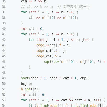
    cin 
>>
 n 
>>
 k
;
    // cin >> k >> n;
  // 提交洛谷用这一行
    for
 (
int
 i 
=
 1
;
 i 
<=
 n
;
 i
++
)
 {
        cin 
>>
 m
[
i
][
0
]
 >>
 m
[
i
][
1
];
    }
    int
 cnt 
=
 0
;
    for
 (
int
 i 
=
 1
;
 i 
<=
 n
;
 i
++
)
 {
        for
 (
int
 j 
=
 i 
+
 1
;
 j 
<=
 n
;
 j
++
)
 {
            edge
[
++
cnt
].
f
 =
 i
;
            edge
[
cnt
].
t
 =
 j
;
            edge
[
cnt
].
w
 =
                sqrt
(
pow
(
m
[
i
][
0
]
 -
 m
[
j
][
0
],
 2
)
 +
 
        }
    }
    sort
(
edge 
+
 1
,
 edge 
+
 cnt 
+
 1
,
 cmp
);
    bcj b
;
    b
.
init
(
n
);
    int
 cntt 
=
 0
;
    for
 (
int
 i 
=
 1
;
 i 
<=
 cnt 
&&
 cntt 
<
 n
;
 i
++
)
 {
        if
 (
b
.
find
(
edge
[
i
].
f
)
 !=
 b
.
find
(
edge
[
i
].
t