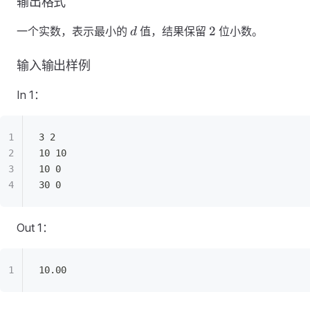
输出格式
d
2
2
一个实数，表示最小的
值，结果保留
位小数。
d
输入输出样例
In 1：
3 2
10 10
10 0
30 0
Out 1：
10.00