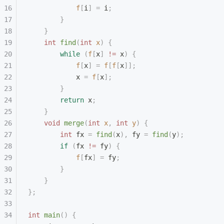
            f
[
i
]
 =
 i
;
        }
    }
    int
 find
(
int
 x
)
 {
        while
 (
f
[
x
]
 !=
 x
)
 {
            f
[
x
]
 =
 f
[
f
[
x
]];
            x 
=
 f
[
x
];
        }
        return
 x
;
    }
    void
 merge
(
int
 x
,
 int
 y
)
 {
        int
 fx 
=
 find
(
x
),
 fy 
=
 find
(
y
);
        if
 (
fx 
!=
 fy
)
 {
            f
[
fx
]
 =
 fy
;
        }
    }
};
int
 main
()
 {