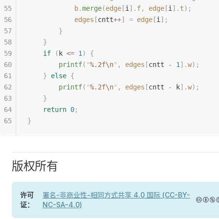
            b
.
merge
(
edge
[
i
].
f
,
 edge
[
i
].
t
);
            edges
[
cntt
++
]
 =
 edge
[
i
];
        }
    }
    if
 (
k 
<=
 1
)
 {
        printf
(
"
%.2f\n
"
,
 edges
[
cntt 
-
 1
].
w
);
    }
 else
 {
        printf
(
"
%.2f\n
"
,
 edges
[
cntt 
-
 k
].
w
);
    }
    return
 0
;
}
版权所有
许可
署名-非商业性-相同方式共享 4.0 国际 (CC-BY-
证：
NC-SA-4.0)