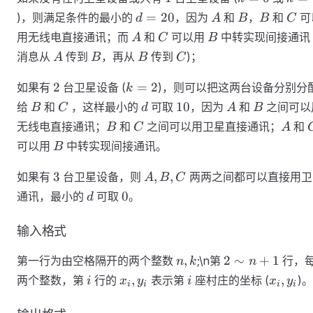
d=20
A
B
B
C
=
20
)，则满足条件的最小的
，因为
和
，
和
可
d
A
B
B
C
A
C
B
用无线电直接通讯；而
和
可以用
中转实现间接通讯 
A
C
B
A
B
B
C
消息从
传到
，再从
传到
)；
A
B
B
C
2
k=2
2
=
2
如果有
台卫星设备 (
)，则可以把这两台设备分别分
k
B
C
d
10
A
B
10
给
和
，这样最小的
可取
，因为
和
之间可以
B
C
d
A
B
B
C
A
无线电直接通讯；
和
之间可以用卫星直接通讯；
和
B
C
A
B
可以用
中转实现间接通讯。
B
3
A,B,C
3
,
,
如果有
台卫星设备，则
两两之间都可以直接用卫
A
B
C
d
0
0
通讯，最小的
可取
。
d
输入格式
n,k
2∼n+1
,
2
∼
+
1
第一行为由空格隔开的两个整数
;\n第
行，
n
k
n
i
x_i,y_i
i
x_i,
,
,
两个整数，第
行的
​ 表示第
座村庄的坐标 (
)。
i
x
y
i
x
y
i
i
i
i
y_i