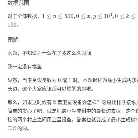
数据范围
1≤n≤500,0≤x,y≤10^4,0≤k≤100
4
1
≤
≤
500
,
0
≤
,
≤
1
0
,
0
≤
≤
对于全部数据，
n
x
y
k
100
。
题解
水题，不知道为什么花了我这么久时间
我一定没有摸鱼
0
1
0
1
显然，当卫星设备数为
或
时，本题退化为最小生成树求
长边，这个大家应该都可以理解的对吧。
2
2
那么，如果这时候有
套卫星设备会怎样？这是比排队接水
简单的贪心了吧，就是把最小生成树中的最长边去掉，这个
接的两个村庄之间用卫星设备，答案也就变成了最小生成树
二长的边。