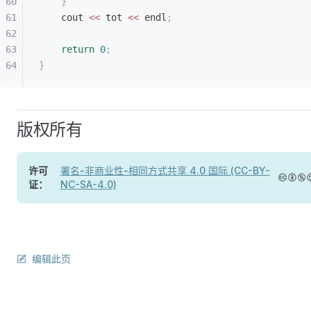
    }
    cout 
<<
 tot 
<<
 endl
;
    return
 0
;
}
版权所有
许可
署名-非商业性-相同方式共享 4.0 国际 (CC-BY-
证：
NC-SA-4.0)
编辑此页