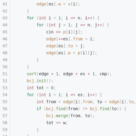
        edge
[
es
].
w
 =
 v
[
i
];
    }
    for
 (
int
 i 
=
 1
;
 i 
<=
 n
;
 i
++
)
 {
        for
 (
int
 j 
=
 1
;
 j 
<=
 n
;
 j
++
)
 {
            cin 
>>
 p
[
i
][
j
];
            edge
[
++
es
].
from
 =
 i
;
            edge
[
es
].
to
 =
 j
;
            edge
[
es
].
w
 =
 p
[
i
][
j
];
        }
    }
    sort
(
edge 
+
 1
,
 edge 
+
 es 
+
 1
,
 cmp
);
    bcj
.
init
();
    int
 tot 
=
 0
;
    for
 (
int
 i 
=
 1
;
 i 
<=
 es
;
 i
++
)
 {
        int
 from 
=
 edge
[
i
].
from
,
 to 
=
 edge
[
i
].
to
,
        if
 (
bcj
.
find
(
from
)
 !=
 bcj
.
find
(
to
))
 {
            bcj
.
merge
(
from
,
 to
);
            tot 
+=
 w
;
        }