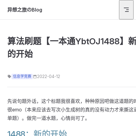
Skip to content
异想之旅のBlog
算法刷题【一本通YbtOJ1488】
的开始
2022-04-12
信息学竞赛
先说句题外话，这个标题我很喜欢，种种原因吧做这道题的
很emo（本来应该去写次小生成树的真的没有动力才来撕这
单题）。做完一道水题，心情尚可了。
1488：新的开始