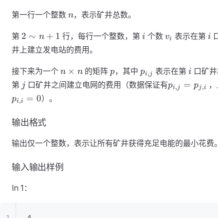
n
第一行一个整数
，表示矿井总数。
n
2∼n+1
i
v_i
i
2
∼
+
1
第
行，每行一个整数，第
个数
表示在第
n
i
v
i
i
井上建立发电站的费用。
n×n
p
p_{i,j}
i
×
接下来为一个
的矩阵
，其中
表示在第
口矿井
n
n
p
p
i
,
i
j
j
p_{i,j}=p_{
=
第
口矿井之间建立电网的费用（数据保证有
​ 
j
p
p
,
,
i
j
j
i
=
0
）。
p
,
i
i
输出格式
输出仅一个整数，表示让所有矿井获得充足电能的最小花费
输入输出样例
In 1：
4  