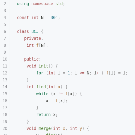
using
 namespace
 std
;
const
 int
 N 
=
 301
;
class
 BCJ
 {
   private
:
    int
 f
[
N
];
   public
:
    void
 init
()
 {
        for
 (
int
 i 
=
 1
;
 i 
<=
 N
;
 i
++
)
 f
[
i
]
 =
 i
;
    }
    int
 find
(
int
 x
)
 {
        while
 (
x 
!=
 f
[
x
])
 {
            x 
=
 f
[
x
];
        }
        return
 x
;
    }
    void
 merge
(
int
 x
,
 int
 y
)
 {