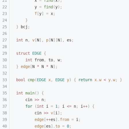
        x 
=
 find
(
x
);
        y 
=
 find
(
y
);
        f
[
y
]
 =
 x
;
    }
}
 bcj
;
int
 n
,
 v
[
N
],
 p
[
N
][
N
],
 es
;
struct
 EDGE
 {
    int
 from
,
 to
,
 w
;
}
 edge
[
N 
*
 N 
*
 N
];
bool
 cmp
(
EDGE
 x
,
 EDGE
 y
)
 {
 return
 x
.
w
 <
 y
.
w
;
 }
int
 main
()
 {
    cin 
>>
 n
;
    for
 (
int
 i 
=
 1
;
 i 
<=
 n
;
 i
++
)
 {
        cin 
>>
 v
[
i
];
        edge
[
++
es
].
from
 =
 i
;
        edge
[
es
].
to
 =
 0
;