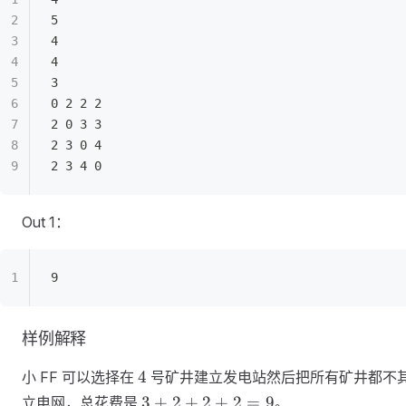
5  
4 
4  
3  
0 2 2 2  
2 0 3 3  
2 3 0 4  
2 3 4 0
Out 1：
9
样例解释
4
4
小 FF 可以选择在
号矿井建立发电站然后把所有矿井都不
3+2+2+2=9
3
+
2
+
2
+
2
=
9
立电网，总花费是
。