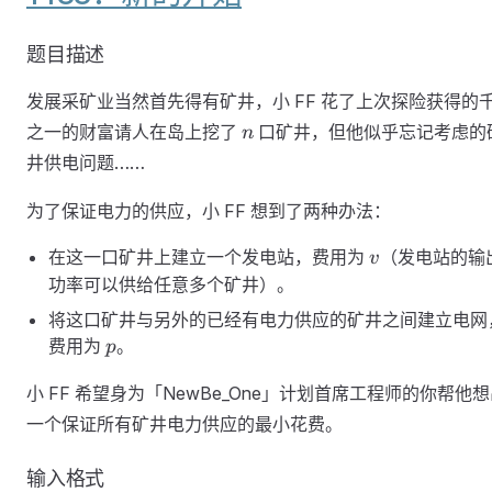
题目描述
发展采矿业当然首先得有矿井，小 FF 花了上次探险获得的
n
之一的财富请人在岛上挖了
口矿井，但他似乎忘记考虑的
n
井供电问题……
为了保证电力的供应，小 FF 想到了两种办法：
v
在这一口矿井上建立一个发电站，费用为
（发电站的输
v
功率可以供给任意多个矿井）。
将这口矿井与另外的已经有电力供应的矿井之间建立电网
p
费用为
。
p
小 FF 希望身为「NewBe_One」计划首席工程师的你帮他
一个保证所有矿井电力供应的最小花费。
输入格式