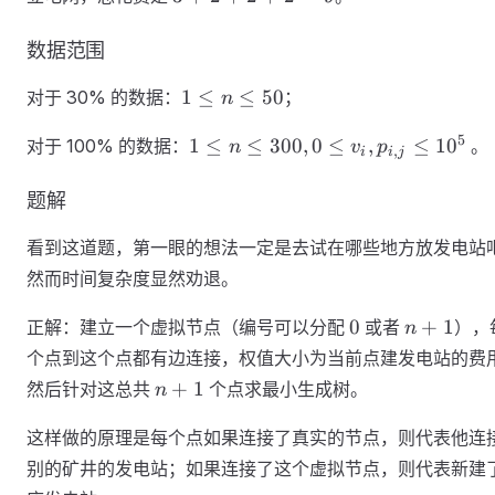
数据范围
1≤n≤50
1
≤
≤
50
对于 30% 的数据：
；
n
1≤n≤300,0≤v_i,p_{i,j}
5
1
≤
≤
300
,
0
≤
,
≤
1
0
对于 100% 的数据：
​​ 。
n
v
p
,
i
i
j
≤10^5
题解
看到这道题，第一眼的想法一定是去试在哪些地方放发电站
然而时间复杂度显然劝退。
0
n+1
0
+
1
正解：建立一个虚拟节点（编号可以分配
或者
），
n
个点到这个点都有边连接，权值大小为当前点建发电站的费
n+1
+
1
然后针对这总共
个点求最小生成树。
n
这样做的原理是每个点如果连接了真实的节点，则代表他连
别的矿井的发电站；如果连接了这个虚拟节点，则代表新建