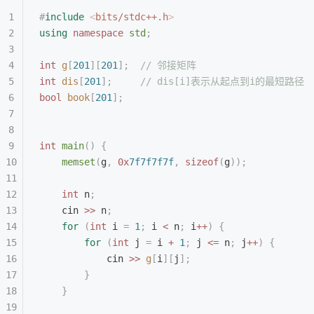
#
include
 <
bits/stdc++.h
>
using
 namespace
 std
;
int
 g
[
201
][
201
];
  // 邻接矩阵
int
 dis
[
201
];
     // dis[i]表示从起点到i的最短路径
bool
 book
[
201
];
int
 main
()
 {
    memset
(
g
,
 0x
7f7f7f7f
,
 sizeof
(
g
));
    int
 n
;
    cin 
>>
 n
;
    for
 (
int
 i 
=
 1
;
 i 
<
 n
;
 i
++
)
 {
        for
 (
int
 j 
=
 i 
+
 1
;
 j 
<=
 n
;
 j
++
)
 {
            cin 
>>
 g
[
i
][
j
];
        }
    }