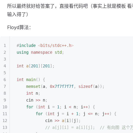
所以最终就好给答案了，直接看代码吧（事实上就是模板 看
输入得了）
Floyd算法：
#
include
 <
bits/stdc++.h
>
using
 namespace
 std
;
int
 a
[
201
][
201
];
int
 main
()
 {
    memset
(
a
,
 0x
7f7f7f7f
,
 sizeof
(
a
));
    int
 n
;
    cin 
>>
 n
;
    for
 (
int
 i 
=
 1
;
 i 
<
 n
;
 i
++
)
 {
        for
 (
int
 j 
=
 i 
+
 1
;
 j 
<=
 n
;
 j
++
)
 {
            cin 
>>
 a
[
i
][
j
];
            // a[j][i] = a[i][j];
  // 有向图 这