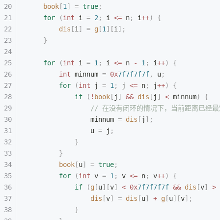
    book
[
1
]
 =
 true
;
    for
 (
int
 i 
=
 2
;
 i 
<=
 n
;
 i
++
)
 {
        dis
[
i
]
 =
 g
[
1
][
i
];
    }
    for
 (
int
 i 
=
 1
;
 i 
<=
 n 
-
 1
;
 i
++
)
 {
        int
 minnum 
=
 0x
7f7f7f7f
,
 u
;
        for
 (
int
 j 
=
 1
;
 j 
<=
 n
;
 j
++
)
 {
            if
 (
!
book
[
j
]
 &&
 dis
[
j
]
 <
 minnum
)
 {
                // 在没有闭环的情况下，当前距离已
                minnum 
=
 dis
[
j
];
                u 
=
 j
;
            }
        }
        book
[
u
]
 =
 true
;
        for
 (
int
 v 
=
 1
;
 v 
<=
 n
;
 v
++
)
 {
            if
 (
g
[
u
][
v
]
 <
 0x
7f7f7f7f
 &&
 dis
[
v
]
 >
 
                dis
[
v
]
 =
 dis
[
u
]
 +
 g
[
u
][
v
];
            }