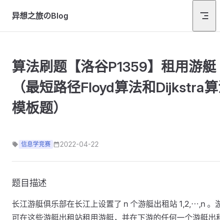
Skip to content
异想之旅のBlog
算法刷题【洛谷P1359】租用游艇
（最短路径Floyd算法和Dijkstra
模板题）
2022-04-22
信息学竞赛
题目描述
长江游艇俱乐部在长江上设置了 n 个游艇出租站 1,2,⋯,n 。
可在这些游艇出租站租用游艇，并在下游的任何一个游艇出