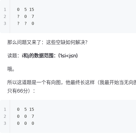
0  5 15
?  0  7
?  ?  0
那么问题又来了：这些空缺如何解决？
读题：
i和j的数据范围：(1≤i<j≤n)
哦。
所以这道题是一个有向图，他最终长这样（我最开始当无向
只有66分）：
0  5 15
0  0  7
0  0  0