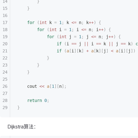
        }
    }
    for
 (
int
 k 
=
 1
;
 k 
<=
 n
;
 k
++
)
 {
        for
 (
int
 i 
=
 1
;
 i 
<=
 n
;
 i
++
)
 {
            for
 (
int
 j 
=
 1
;
 j 
<=
 n
;
 j
++
)
 {
                if
 (
i 
==
 j 
||
 i 
==
 k 
||
 j 
==
 k
)
 c
                if
 (
a
[
i
][
k
]
 +
 a
[
k
][
j
]
 <
 a
[
i
][
j
])
 
            }
        }
    }
    cout 
<<
 a
[
1
][
n
];
    return
 0
;
}
Dijkstra算法：