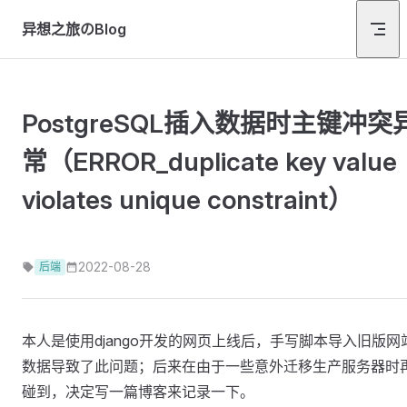
Skip to content
异想之旅のBlog
PostgreSQL插入数据时主键冲突
常（ERROR_duplicate key value
violates unique constraint）
2022-08-28
后端
本人是使用django开发的网页上线后，手写脚本导入旧版网
数据导致了此问题；后来在由于一些意外迁移生产服务器时
碰到，决定写一篇博客来记录一下。