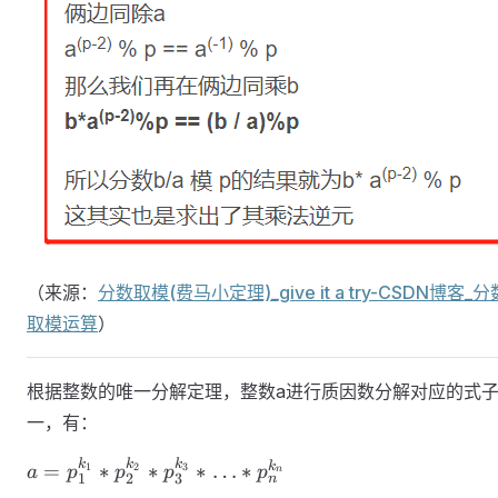
（来源：
分数取模(费马小定理)_give it a try-CSDN博客_分
取模运算
）
根据整数的唯一分解定理，整数a进行质因数分解对应的式
一，有：
a =
k
k
k
k
=
∗
∗
∗
…
∗
1
2
3
a
p
p
p
p
n
1
2
3
n
p_1^{k_1} *