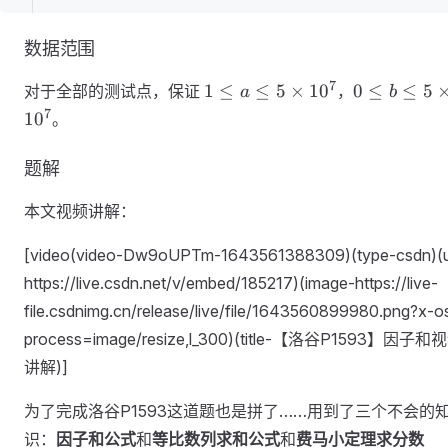
数据范围
1 \leq
0 \leq
7
1
≤
≤
5
×
1
0
0
≤
≤
5
对于全部的测试点，保证
，
a
b
a \leq
b \leq
7
1
0
。
5
5
\times
\times
题解
10^7
10^7
本文视频讲解：
[video(video-Dw9oUPTm-1643561388309)(type-csdn)(u
https://live.csdn.net/v/embed/185217)(image-https://live-
file.csdnimg.cn/release/live/file/1643560899980.png?x-o
process=image/resize,l_300)(title-【洛谷P1593】因子和
讲解)]
为了完成洛谷P1593这道题也是拼了……用到了三个不会的
识：
因子和公式
和
等比数列求和公式
和
费马小定理求分数