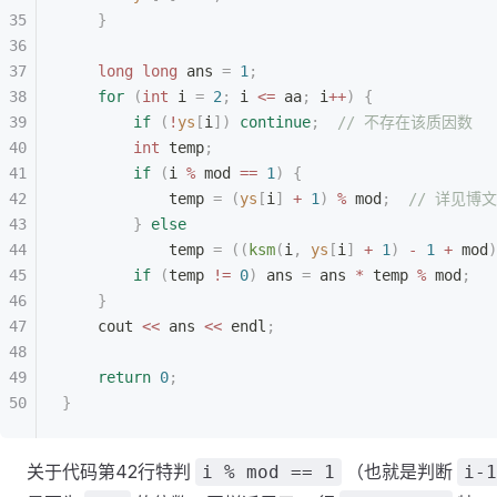
    }
    long
 long
 ans 
=
 1
;
    for
 (
int
 i 
=
 2
;
 i 
<=
 aa
;
 i
++
)
 {
        if
 (
!
ys
[
i
])
 continue
;
  // 不存在该质因数
        int
 temp
;
        if
 (
i 
%
 mod 
==
 1
)
 {
            temp 
=
 (
ys
[
i
]
 +
 1
)
 %
 mod
;
  // 详见博
        }
 else
            temp 
=
 ((
ksm
(
i
,
 ys
[
i
]
 +
 1
)
 -
 1
 +
 mod
)
        if
 (
temp 
!=
 0
)
 ans 
=
 ans 
*
 temp 
%
 mod
;
    }
    cout 
<<
 ans 
<<
 endl
;
    return
 0
;
}
关于代码第42行特判
（也就是判断
i % mod == 1
i-1