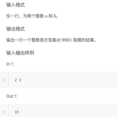
输入格式
a
b
仅一行，为两个整数
和
。
a
b
输出格式
9901
9901
输出一行一个整数表示答案对
取模的结果。
输入输出样例
In 1：
2 3
Out 1：
15