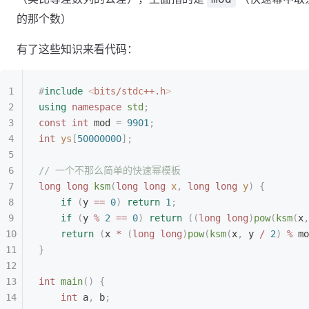
的那个数）
有了这些知识来看代码：
#
include
 <
bits/stdc++.h
>
using
 namespace
 std
;
const
 int
 mod 
=
 9901
;
int
 ys
[
50000000
];
// 一个不那么简单的快速幂模板
long
 long
 ksm
(
long
 long
 x
,
 long
 long
 y
)
 {
    if
 (
y 
==
 0
)
 return
 1
;
    if
 (
y 
%
 2
 ==
 0
)
 return
 ((
long
 long
)
pow
(
ksm
(
x
,
    return
 (
x 
*
 (
long
 long
)
pow
(
ksm
(
x
,
 y 
/
 2
)
 %
 mo
}
int
 main
()
 {
    int
 a
,
 b
;