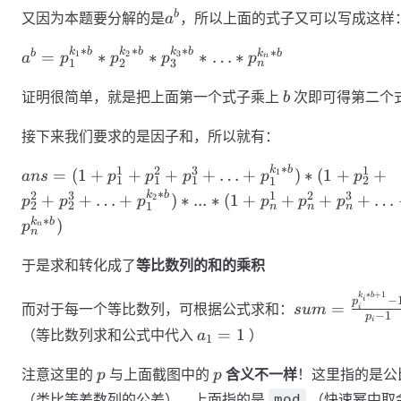
a^b
p_2^{k_2}
b
又因为本题要分解的是
，所以上面的式子又可以写成这样
a
*p_3^{k_3}*
∗
∗
∗
a^b=
∗
k
b
k
b
k
b
b
k
b
=
∗
∗
∗
…
∗
… *
1
2
3
a
p
p
p
p
n
1
2
3
n
p_1^{k_1*b} *
p_n^{k_n}
b
p_2^{k_2*b}
证明很简单，就是把上面第一个式子乘上
次即可得第二个
b
*p_3^{k_3*b}*
… *
接下来我们要求的是因子和，所以就有：
p_n^{k_n*b}
∗
ans= (1+p_1^1 +
1
2
3
1
k
b
=
(
1
+
+
+
+
…
+
)
∗
(
1
+
+
1
an
s
p
p
p
p
p
1
1
1
2
1
p_1^2 +p_1^3+
∗
2
3
1
2
3
k
b
+
+
…
+
)
∗
...
∗
(
1
+
+
+
+
…
2
p
p
p
p
p
p
2
2
1
n
n
n
… +
∗
k
b
)
p
n
p_1^{k_1*b})*
n
(1+p_2^1 +
于是求和转化成了
等比数列的和的乘积
p_2^2 +p_2^3+
… +
∗
+
1
k
b
sum=\frac{p_
−
i
p
=
而对于每一个等比数列，可根据公式求和：
s
u
m
i
p_1^{k_2*b})*...*
−
1
p
{p_i-1}
i
a_1
=
1
（等比数列求和公式中代入
）
(1+p_n^1 +
a
1
= 1
p_n^2 +p_n^3+
p
p
注意这里的
与上面截图中的
含义不一样
！这里指的是公
p
p
… +
p_n^{k_n*b})
（类比等差数列的公差），上面指的是
（快速幂中取
mod