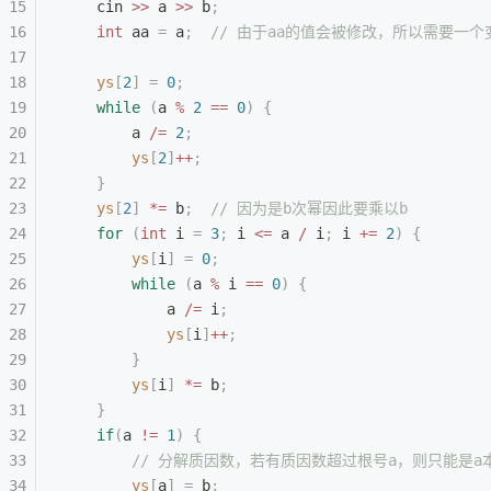
    cin 
>>
 a 
>>
 b
;
    int
 aa 
=
 a
;
  // 由于aa的值会被修改，所以需要一
    ys
[
2
]
 =
 0
;
    while
 (
a 
%
 2
 ==
 0
)
 {
        a 
/=
 2
;
        ys
[
2
]
++
;
    }
    ys
[
2
]
 *=
 b
;
  // 因为是b次幂因此要乘以b
    for
 (
int
 i 
=
 3
;
 i 
<=
 a 
/
 i
;
 i 
+=
 2
)
 {
        ys
[
i
]
 =
 0
;
        while
 (
a 
%
 i 
==
 0
)
 {
            a 
/=
 i
;
            ys
[
i
]
++
;
        }
        ys
[
i
]
 *=
 b
;
    }
    if
(
a 
!=
 1
)
 {
        // 分解质因数，若有质因数超过根号a，则只能是a
        ys
[
a
]
 =
 b
;