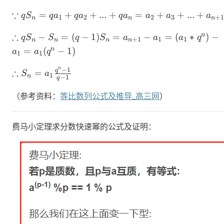
1}
= a_1
∵ qS_n
∵
=
+
+
...
+
=
+
+
...
+
q
S
q
a
q
a
q
a
a
a
a
1
2
2
3
+
n
n
n
\frac{q^n-
= qa_1
1}{q-1}
∴ qS_n
∴
+ qa_2
n
−
=
(
−
1
)
=
−
=
(
∗
)
−
q
S
S
q
S
a
a
a
q
+
1
1
1
n
n
n
n
- S_n=
+ ... +
n
=
(
−
1
)
a
a
q
1
1
(q-1)
qa_n =
S_n =
n
a_2 +
−
1
∴ S_n =
∴
q
=
S
a
1
n
−
1
q
a_{n+1}
a_3 + ...
a_1
- a_1 =
+
\frac{q^n-
（参考资料：
等比数列公式及推导_高三网
）
(a_1 *
a_{n+1}
1}{q-1}
q^n) -
费马小定理求分数快速幂的公式及证明：
a_1 =
a_1(q^n-
1)