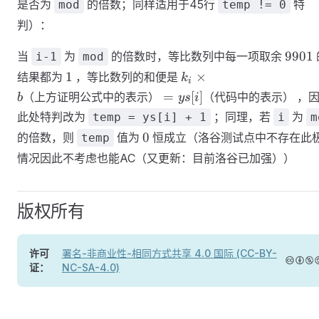
是否为
的倍数；同样适用于45行
特
mod
temp != 0
判）：
9901
9901
当
为
的倍数时，等比数列中每一项取余
i-1
mod
1
k_i \times
1
×
结果都为
，等比数列的和便是
k
i
b\text{（上方
=
[
]
，因
（上方证明公式中的表示）
（代码中的表示）
b
ys
i
证明公式中的
此处特判改为
；同理，若
为
temp = ys[i] + 1
i
m
表示）} =
0
0
的倍数，则
值为
恒成立（洛谷测试点中不存在此
temp
ys[i]\text{（代
码中的表
情况因此不考虑也能AC（又更新：目前洛谷已加强））
示）}
版权所有
许可
署名-非商业性-相同方式共享 4.0 国际 (CC-BY-
证：
NC-SA-4.0)