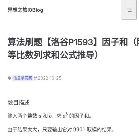
Skip to content
异想之旅のBlog
算法刷题【洛谷P1593】因子和（
等比数列求和公式推导）
2022-10-25
信息学竞赛
题目描述
a
b
a^b
b
输入两个整数
和
，求
的因子和。
a
b
a
9901
9901
由于结果太大，只要输出它对
取模的结果。