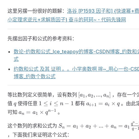
这里另摆一份很好的题解：
洛谷 [P1593 因子和] {快速幂+
小定理求逆元+求解质因子} 奋斗的珂珂~ - 代码先锋网
先摆出因子和公式的参考资料：
数论-约数和公式_Ice_teapoy的博客-CSDN博客_约数和
式
约数和公式 及其 证明 。。小学奥数啊 摔~_用心一也-CS
博客_约数个数公式
[a_1,
[
,
,
...
,
]
等比数列定义很简单，设有数列
，存在一个
a
a
a
1
2
n
a_2,...,a_n]
q
1
a_{i+1}
1
≤
≤
−
1
=
×
值
使得任意
都有
。由此
q
i
n
a
a
q
+
1
i
i
≤
= a_i
a_n =
−
1
n
=
×
可知
。
a
a
q
1
n
i
\times q
a_1
≤
n
−
S_n = a_1
q
\times
=
+
+
...
+
=
这个数列的求和公式为
S
a
a
a
a
1
2
1
n
n
−
q
n-
+ a_2 +
q^{n-
，下面我们来证明这个公式：
1
... + a_n