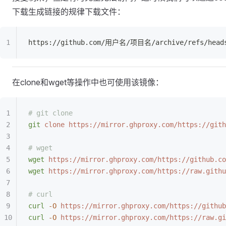
下载生成链接的规律下载文件：
https://github.com/用户名/项目名/archive/refs/hea
在clone和wget等操作中也可使用该镜像：
# git clone
git
 clone
 https://mirror.ghproxy.com/https://gith
# wget
wget
 https://mirror.ghproxy.com/https://github.co
wget
 https://mirror.ghproxy.com/https://raw.githu
# curl
curl
 -O
 https://mirror.ghproxy.com/https://github
curl
 -O
 https://mirror.ghproxy.com/https://raw.gi