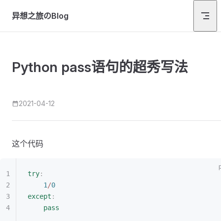
Skip to content
异想之旅のBlog
Python pass语句的超秀写法
2021-04-12
这个代码
try
:
	1
/
0
except
:
	pass