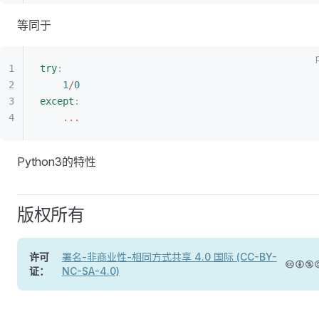
等同于
try
:
	1
/
0
except
:
	...
Python3的特性
版权所有
许可
署名-非商业性-相同方式共享 4.0 国际 (CC-BY-
证：
NC-SA-4.0)