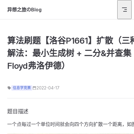
Skip to content
异想之旅のBlog
算法刷题【洛谷P1661】扩散（三
解法：最小生成树 + 二分&并查集 
Floyd弗洛伊德）
2022-04-17
信息学竞赛
题目描述
一个点每过一个单位时间就会向四个方向扩散一个距离，如