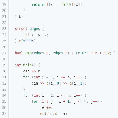
        return
 f
[
x
]
 =
 find
(
f
[
x
]);
    }
}
 b
;
struct
 edges
 {
    int
 x
,
 y
,
 v
;
}
 e
[
50005
];
bool
 cmp
(
edges
 a
,
 edges
 b
)
 {
 return
 a
.
v
 <
 b
.
v
;
 }
int
 main
()
 {
    cin 
>>
 n
;
    for
 (
int
 i 
=
 1
;
 i 
<=
 n
;
 i
++
)
 {
        cin 
>>
 a
[
i
][
0
]
 >>
 a
[
i
][
1
];
    }
    for
 (
int
 i 
=
 1
;
 i 
<=
 n
;
 i
++
)
 {
        for
 (
int
 j 
=
 i 
+
 1
;
 j 
<=
 n
;
 j
++
)
 {
            len
++
;
            e
[
len
].
x
 =
 i
;