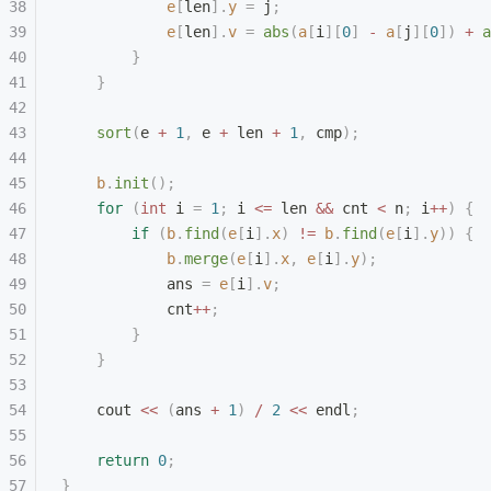
            e
[
len
].
y
 =
 j
;
            e
[
len
].
v
 =
 abs
(
a
[
i
][
0
]
 -
 a
[
j
][
0
])
 +
 a
        }
    }
    sort
(
e 
+
 1
,
 e 
+
 len 
+
 1
,
 cmp
);
    b
.
init
();
    for
 (
int
 i 
=
 1
;
 i 
<=
 len 
&&
 cnt 
<
 n
;
 i
++
)
 {
        if
 (
b
.
find
(
e
[
i
].
x
)
 !=
 b
.
find
(
e
[
i
].
y
))
 {
            b
.
merge
(
e
[
i
].
x
,
 e
[
i
].
y
);
            ans 
=
 e
[
i
].
v
;
            cnt
++
;
        }
    }
    cout 
<<
 (
ans 
+
 1
)
 /
 2
 <<
 endl
;
    return
 0
;
}