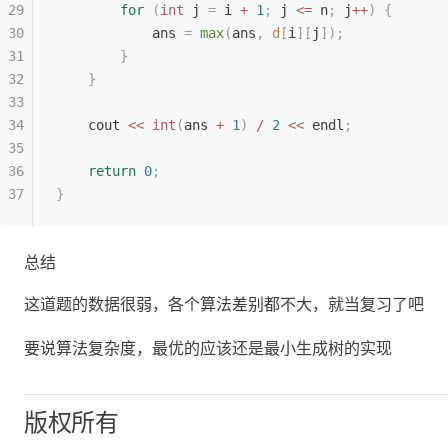
        for
 (
int
 j 
=
 i 
+
 1
;
 j 
<=
 n
;
 j
++
)
 {
            ans 
=
 max
(
ans
,
 d
[
i
][
j
]);
        }
    }
    cout 
<<
 int
(
ans 
+
 1
)
 /
 2
 <<
 endl
;
    return
 0
;
}
总结
这道题的数据很弱，各个算法差别都不大，就当复习了吧
要说算法复杂度，最优的应该还是最小生成树的实现
版权所有