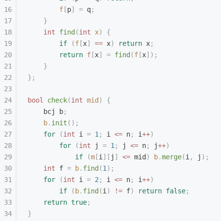
        f
[
p
]
 =
 q
;
    }
    int
 find
(
int
 x
)
 {
        if
 (
f
[
x
]
 ==
 x
)
 return
 x
;
        return
 f
[
x
]
 =
 find
(
f
[
x
]);
    }
};
bool
 check
(
int
 mid
)
 {
    bcj b
;
    b
.
init
();
    for
 (
int
 i 
=
 1
;
 i 
<=
 n
;
 i
++
)
        for
 (
int
 j 
=
 1
;
 j 
<=
 n
;
 j
++
)
            if
 (
m
[
i
][
j
]
 <=
 mid
)
 b
.
merge
(
i
,
 j
);
    int
 f 
=
 b
.
find
(
1
);
    for
 (
int
 i 
=
 2
;
 i 
<=
 n
;
 i
++
)
        if
 (
b
.
find
(
i
)
 !=
 f
)
 return
 false
;
    return
 true
;
}