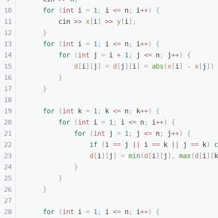
    for
 (
int
 i 
=
 1
;
 i 
<=
 n
;
 i
++
)
 {
        cin 
>>
 x
[
i
]
 >>
 y
[
i
];
    }
    for
 (
int
 i 
=
 1
;
 i 
<=
 n
;
 i
++
)
 {
        for
 (
int
 j 
=
 i 
+
 1
;
 j 
<=
 n
;
 j
++
)
 {
            d
[
i
][
j
]
 =
 d
[
j
][
i
]
 =
 abs
(
x
[
i
]
 -
 x
[
j
])
 
        }
    }
    for
 (
int
 k 
=
 1
;
 k 
<=
 n
;
 k
++
)
 {
        for
 (
int
 i 
=
 1
;
 i 
<=
 n
;
 i
++
)
 {
            for
 (
int
 j 
=
 1
;
 j 
<=
 n
;
 j
++
)
 {
                if
 (
i 
==
 j 
||
 i 
==
 k 
||
 j 
==
 k
)
 c
                d
[
i
][
j
]
 =
 min
(
d
[
i
][
j
],
 max
(
d
[
i
][
k
            }
        }
    }
    for
 (
int
 i 
=
 1
;
 i 
<=
 n
;
 i
++
)
 {