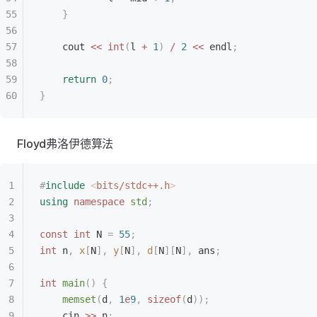
    }
    cout 
<<
 int
(
l 
+
 1
)
 /
 2
 <<
 endl
;
    return
 0
;
}
Floyd弗洛伊德算法
#
include
 <
bits/stdc++.h
>
using
 namespace
 std
;
const
 int
 N 
=
 55
;
int
 n
,
 x
[
N
],
 y
[
N
],
 d
[
N
][
N
],
 ans
;
int
 main
()
 {
    memset
(
d
,
 1
e
9
,
 sizeof
(
d
));
    cin 
>>
 n
;