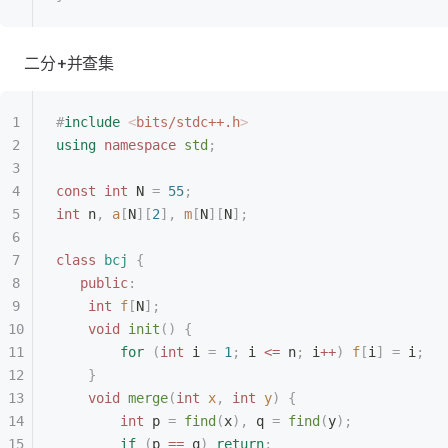
二分+并查集
#
include
 <
bits/stdc++.h
>
using
 namespace
 std
;
const
 int
 N 
=
 55
;
int
 n
,
 a
[
N
][
2
],
 m
[
N
][
N
];
class
 bcj
 {
   public
:
    int
 f
[
N
];
    void
 init
()
 {
        for
 (
int
 i 
=
 1
;
 i 
<=
 n
;
 i
++
)
 f
[
i
]
 =
 i
;
    }
    void
 merge
(
int
 x
,
 int
 y
)
 {
        int
 p 
=
 find
(
x
),
 q 
=
 find
(
y
);
        if
 (
p 
==
 q
)
 return
;