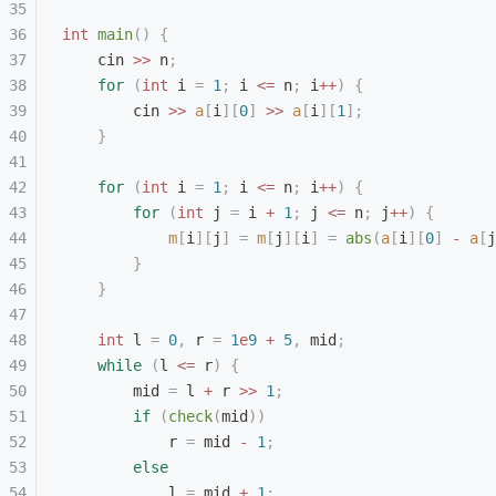
int
 main
()
 {
    cin 
>>
 n
;
    for
 (
int
 i 
=
 1
;
 i 
<=
 n
;
 i
++
)
 {
        cin 
>>
 a
[
i
][
0
]
 >>
 a
[
i
][
1
];
    }
    for
 (
int
 i 
=
 1
;
 i 
<=
 n
;
 i
++
)
 {
        for
 (
int
 j 
=
 i 
+
 1
;
 j 
<=
 n
;
 j
++
)
 {
            m
[
i
][
j
]
 =
 m
[
j
][
i
]
 =
 abs
(
a
[
i
][
0
]
 -
 a
[
j
        }
    }
    int
 l 
=
 0
,
 r 
=
 1
e
9
 +
 5
,
 mid
;
    while
 (
l 
<=
 r
)
 {
        mid 
=
 l 
+
 r 
>>
 1
;
        if
 (
check
(
mid
))
            r 
=
 mid 
-
 1
;
        else
            l 
=
 mid 
+
 1
;