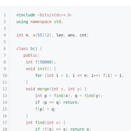
#
include
 <
bits/stdc++.h
>
using
 namespace
 std
;
int
 n
,
 a
[
55
][
2
],
 len
,
 ans
,
 cnt
;
class
 bcj
 {
   public
:
    int
 f
[
50000
];
    void
 init
()
 {
        for
 (
int
 i 
=
 1
;
 i 
<=
 n
;
 i
++
)
 f
[
i
]
 =
 i
;
    }
    void
 merge
(
int
 x
,
 int
 y
)
 {
        int
 p 
=
 find
(
x
),
 q 
=
 find
(
y
);
        if
 (
p 
==
 q
)
 return
;
        f
[
p
]
 =
 q
;
    }
    int
 find
(
int
 x
)
 {
        if
 (
f
[
x
]
 ==
 x
)
 return
 x
;