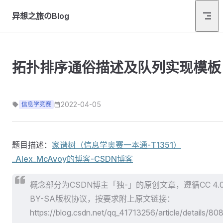
Skip to content
异想之旅のBlog
拓扑排序通俗描述及队列实现模板
2022-04-05
信息学竞赛
题目描述：
家谱树（信息学奥赛一本通-T1351）
_Alex_McAvoy的博客-CSDN博客
概念部分为CSDN博主「独-」的原创文章，遵循CC 4.
BY-SA版权协议，按要求附上原文链接：
https://blog.csdn.net/qq_41713256/article/details/80