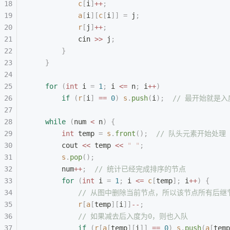
            c
[
i
]
++
;
            a
[
i
][
c
[
i
]]
 =
 j
;
            r
[
j
]
++
;
            cin 
>>
 j
;
        }
    }
    for
 (
int
 i 
=
 1
;
 i 
<=
 n
;
 i
++
)
        if
 (
r
[
i
]
 ==
 0
)
 s
.
push
(
i
);
  // 最开始就是
    while
 (
num 
<
 n
)
 {
        int
 temp 
=
 s
.
front
();
  // 队头元素开始处理
        cout 
<<
 temp 
<<
 "
 "
;
        s
.
pop
();
        num
++
;
  // 统计已经完成排序的节点
        for
 (
int
 i 
=
 1
;
 i 
<=
 c
[
temp
];
 i
++
)
 {
            // 从图中删除当前节点，所以该节点所有后继
            r
[
a
[
temp
][
i
]]
--
;
            // 如果减去后入度为0，则也入队
            if
 (
r
[
a
[
temp
][
i
]]
 ==
 0
)
 s
.
push
(
a
[
temp