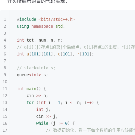
开头所展示题目的代码实现：
#
include
 <
bits/stdc++.h
>
using
 namespace
 std
;
int
 tot
,
 num
,
 n
,
 m
;
// a[i][j]存点i的第j个后继点，c[i]存点i的出度，r[i]
int
 a
[
101
][
101
],
 c
[
101
],
 r
[
101
];
// stack<int> s;
queue
<int>
 s
;
int
 main
()
 {
    cin 
>>
 n
;
    for
 (
int
 i 
=
 1
;
 i 
<=
 n
;
 i
++
)
 {
        int
 j
;
        cin 
>>
 j
;
        while
 (
j 
!=
 0
)
 {
            // 数据初始化，看一下每个数组的作用应该能