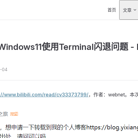
Main Navigati
首页
文章
ndows11使用Terminal闪退问题 - 
-04
://www.bilibili.com/read/cv33373799/
，作者：webnet。