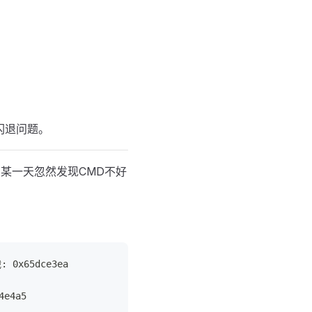
现的闪退问题。
之后的某一天忽然发现CMD不好
 0x65dce3ea
4e4a5