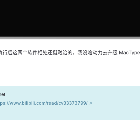
行后这两个软件相处还挺融洽的，我没啥动力去升级 MacType
net
tps://www.bilibili.com/read/cv33373799/