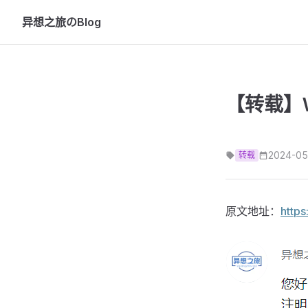
异想之旅のBlog
Skip to content
【转载】Wi
2024-05
转载
原文地址：
https