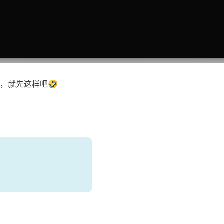
，就先这样吧🤣