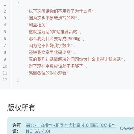
[
    "
以下这段话你们不用看了为什么呢
"
,
    "
因为这也不是我想写的啊
"
,
    "
利益相关
"
,
    "
这就是万恶的C站推荐策略
"
,
    "
那么我为什么要写成JSON呢
"
,
    "
因为他不但嫌我字数少
"
,
    "
还嫌我文章里代码少啊
"
,
    "
真的我几句话能解决的问题你为什么非得让我废话
"
,
    "
得了现在字数应该差不多够了
"
,
    "
感谢各位的耐心观看
"
]
版权所有
许可
署名-非商业性-相同方式共享 4.0 国际 (CC-BY-
证：
NC-SA-4.0)