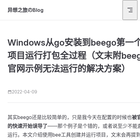
Skip to content
异想之旅のBlog
Windows从go安装到beego第一
项目运行打包全过程（文末附beeg
官网示例无法运行的解决方案）
2022-04-09
其实beego还是比较简单的，只是我今天在配置的时候也
被
的快速开始误导了
——那个例子是个错的，或者说至少不能
运行。本文介绍使用bee工具创建并运行项目，文末会再提