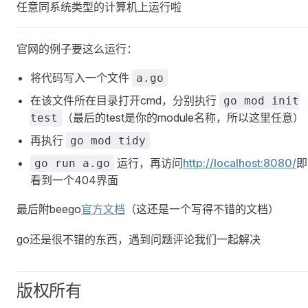
任意同系统类型的计算机上运行啦
官网的例子要这么运行：
将代码写入一个文件
a.go
在该文件所在目录打开cmd，分别执行
go mod init
（最后的test是你的module名称，所以这里任意）
test
再执行
go mod tidy
运行，再访问
http://localhost:8080/
即
go run a.go
看到一个404界面
最后附beego
官方文档
（这还是一个写得不错的文档）
go还是很不错的东西，遇到问题评论我们一起解决
版权所有