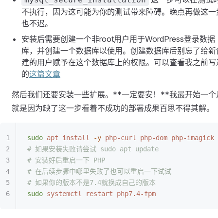
不执行，因为这可能为你的测试带来障碍。晚点再做这一
也不迟。
安装后需要创建一个非root用户用于WordPress登录数据
库，并创建一个数据库以使用。创建数据库后别忘了给新
建的用户赋予在这个数据库上的权限。可以查看我之前写
的
这篇文章
然后我们还要安装一些扩展。**一定要安！**我最开始一个
就是因为缺了这一步看着不成功的部署成果百思不得其解。
sudo
 apt
 install
 -y
 php-curl
 php-dom
 php-imagick
 
# 如果安装失败请尝试 sudo apt update
# 安装好后重启一下 PHP
# 在后续步骤中哪里失败了也可以重启一下试试
# 如果你的版本不是7.4就换成自己的版本
sudo
 systemctl
 restart
 php7.4-fpm