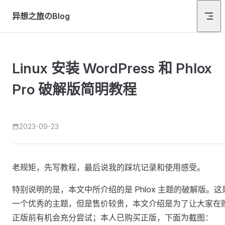
Skip to content
异想之旅のBlog
Linux 安装 WordPress 和 Phlox
Pro 破解版简明教程
2023-09-23
老规矩，先写教程，最后说我的踩坑记录和使用感受。
特别说明的是，本文中所介绍的是 Phlox 主题的破解版。这
一个优秀的主题，但是售价较贵，本文介绍是为了让大家在
正版前有机会充分尝试；本人已购买正版，下面为截图：