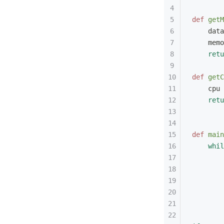
def
 getM
    data
    memo
    retu
def
 getC
    cpu 
    retu
def
 main
    whil
        
        
        
        