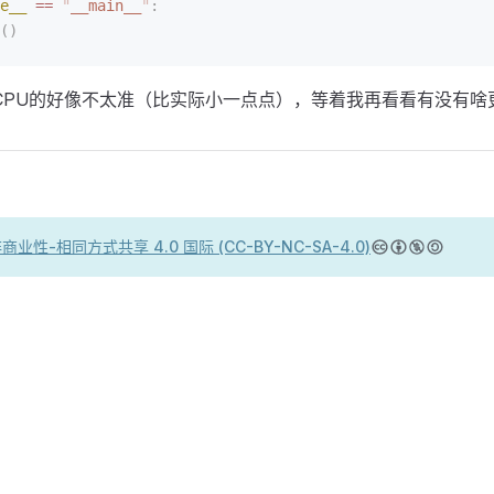
e__
 ==
 "
__main__
"
:
()
CPU的好像不太准（比实际小一点点），等着我再看看有没有啥
商业性-相同方式共享 4.0 国际 (CC-BY-NC-SA-4.0)