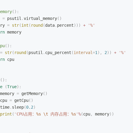
emory
():
 
=
 psutil
.
virtual_memory
()
ry 
=
 str
(
int
(
round
(
data
.
percent
)))
 +
 "
%
"
rn
 memory
pu
():
=
 str
(
round
(
psutil
.
cpu_percent
(
interval
=
1
),
 2
))
 +
 "
%
"
rn
 cpu
():
e
 (
True
):
memory 
=
 getMemory
()
cpu 
=
 getCpu
()
time
.
sleep
(
0.2
)
print
(
"
CPU占用：
%s
 \t
 内存占用：
%s
"
%
(
cpu
,
 memory
))