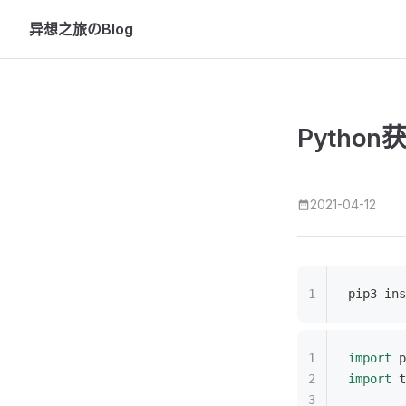
异想之旅のBlog
Skip to content
Python
2021-04-12
pip3 ins
import
 p
import
 t