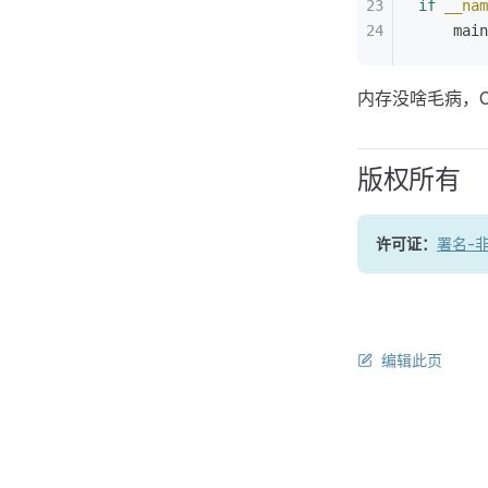
if
 __nam
    main
内存没啥毛病，
版权所有
许可证：
署名-非
编辑此页