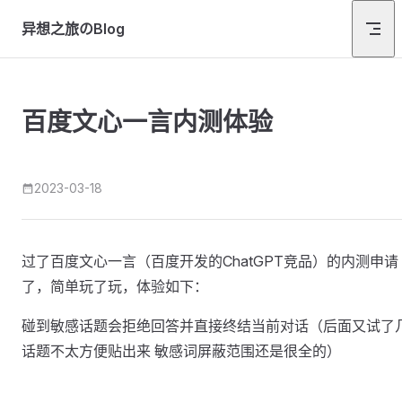
Skip to content
异想之旅のBlog
百度文心一言内测体验
2023-03-18
过了百度文心一言（百度开发的ChatGPT竞品）的内测申请
了，简单玩了玩，体验如下：
​碰到敏感话题会拒绝回答并直接终结当前对话（后面又试了
话题不太方便贴出来 敏感词屏蔽范围还是很全的）