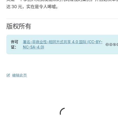
达 30 元，实在是令人唏嘘。
版权所有
许可
署名-非商业性-相同方式共享 4.0 国际 (CC-BY-
证：
NC-SA-4.0)
编辑此页